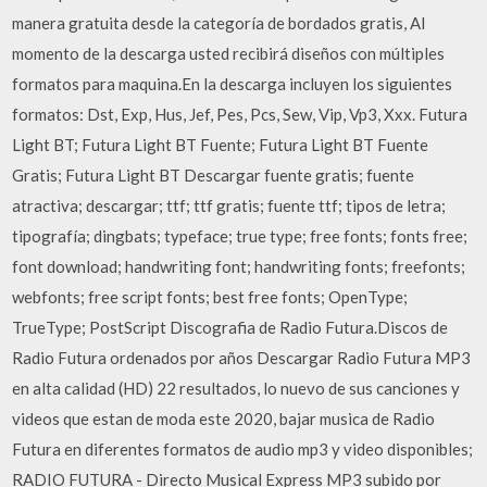
manera gratuita desde la categoría de bordados gratis, Al
momento de la descarga usted recibirá diseños con múltiples
formatos para maquina.En la descarga incluyen los siguientes
formatos: Dst, Exp, Hus, Jef, Pes, Pcs, Sew, Vip, Vp3, Xxx. Futura
Light BT; Futura Light BT Fuente; Futura Light BT Fuente
Gratis; Futura Light BT Descargar fuente gratis; fuente
atractiva; descargar; ttf; ttf gratis; fuente ttf; tipos de letra;
tipografía; dingbats; typeface; true type; free fonts; fonts free;
font download; handwriting font; handwriting fonts; freefonts;
webfonts; free script fonts; best free fonts; OpenType;
TrueType; PostScript Discografia de Radio Futura.Discos de
Radio Futura ordenados por años Descargar Radio Futura MP3
en alta calidad (HD) 22 resultados, lo nuevo de sus canciones y
videos que estan de moda este 2020, bajar musica de Radio
Futura en diferentes formatos de audio mp3 y video disponibles;
RADIO FUTURA - Directo Musical Express MP3 subido por