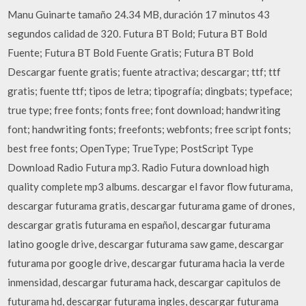
Manu Guinarte tamaño 24.34 MB, duración 17 minutos 43
segundos calidad de 320. Futura BT Bold; Futura BT Bold
Fuente; Futura BT Bold Fuente Gratis; Futura BT Bold
Descargar fuente gratis; fuente atractiva; descargar; ttf; ttf
gratis; fuente ttf; tipos de letra; tipografía; dingbats; typeface;
true type; free fonts; fonts free; font download; handwriting
font; handwriting fonts; freefonts; webfonts; free script fonts;
best free fonts; OpenType; TrueType; PostScript Type
Download Radio Futura mp3. Radio Futura download high
quality complete mp3 albums. descargar el favor flow futurama,
descargar futurama gratis, descargar futurama game of drones,
descargar gratis futurama en español, descargar futurama
latino google drive, descargar futurama saw game, descargar
futurama por google drive, descargar futurama hacia la verde
inmensidad, descargar futurama hack, descargar capitulos de
futurama hd, descargar futurama ingles, descargar futurama