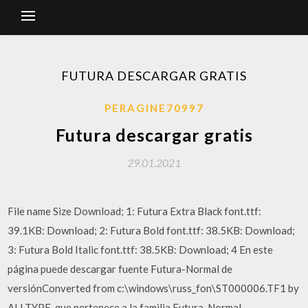
FUTURA DESCARGAR GRATIS
PERAGINE70997
Futura descargar gratis
29.01.2021
File name Size Download; 1: Futura Extra Black font.ttf:
39.1KB: Download; 2: Futura Bold font.ttf: 38.5KB: Download;
3: Futura Bold Italic font.ttf: 38.5KB: Download; 4 En este
página puede descargar fuente Futura-Normal de
versiónConverted from c:\windows\russ_fon\ST000006.TF1 by
ALLTYPE, que pertenece a la familia Futura-Normal